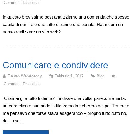
Commenti Disabilitati
Su
Ha
In questo brevissimo post analizziamo una domanda che spesso
Ancora
capita di sentire e che tutto è tranne che banale. Ha ancora un
Senso
senso realizzare un sito web?
Realizzare
Un
Sito
Web?
Comunicare e condividere
Flaweb WebAgency
Febbraio 1, 2017
Blog
Commenti Disabilitati
Su
Comunicare
“Oramai gira tutto lì dentro” mi disse una volta, parecchi anni fa,
E
un caro cliente puntando il dito verso lo schermo del pc. Tra me e
Condividere
me pensavo che forse stava esagerando – proprio tutto tutto no,
dai – ma…