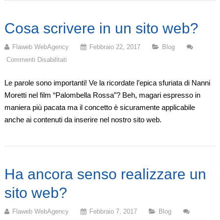
Pubblico,
Poi
Cosa scrivere in un sito web?
Fatti
Trovare
Flaweb WebAgency
Febbraio 22, 2017
Blog
Commenti Disabilitati
Su
Cosa
Le parole sono importanti! Ve la ricordate l’epica sfuriata di Nanni
Scrivere
Moretti nel film “Palombella Rossa”? Beh, magari espresso in
In
maniera più pacata ma il concetto è sicuramente applicabile
Un
anche ai contenuti da inserire nel nostro sito web.
Sito
Web?
Ha ancora senso realizzare un
sito web?
Flaweb WebAgency
Febbraio 7, 2017
Blog