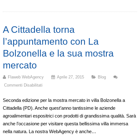
Facciamo
Un
Po’
A Cittadella torna
Di
Chiarezza
l’appuntamento con La
Bolzonella e la sua mostra
mercato
Flaweb WebAgency
Aprile 27, 2015
Blog
Commenti Disabilitati
Su
A
Seconda edizione per la mostra mercato in villa Bolzonella a
Cittadella
Cittadella (PD). Anche quest’anno tantissime le aziende
Torna
agroalimentari espositrici con prodotti di grandissima qualità. Sarà
L’appuntamento
anche l’occasione per visitare questa bellissima villa immersa
Con
nella natura. La nostra WebAgency è anche…
La