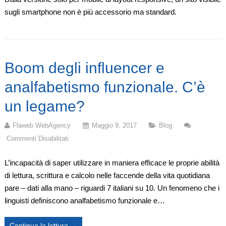
Sito
sugli smartphone non è più accessorio ma standard.
Visibile
Sugli
Smartphone.
Da
Boom degli influencer e
Sfizio
A
analfabetismo funzionale. C’è
Necessità.
un legame?
Flaweb WebAgency
Maggio 9, 2017
Blog
Commenti Disabilitati
Su
Boom
L’incapacità di saper utilizzare in maniera efficace le proprie abilità
Degli
di lettura, scrittura e calcolo nelle faccende della vita quotidiana
Influencer
pare – dati alla mano – riguardi 7 italiani su 10. Un fenomeno che i
E
linguisti definiscono analfabetismo funzionale e…
Analfabetismo
Funzionale.
Continua la lettura →