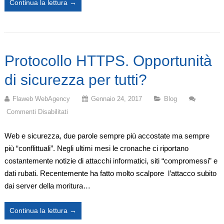
Continua la lettura →
Protocollo HTTPS. Opportunità
di sicurezza per tutti?
Flaweb WebAgency
Gennaio 24, 2017
Blog
Commenti Disabilitati
Su
Protocollo
Web e sicurezza, due parole sempre più accostate ma sempre
HTTPS.
più “conflittuali”. Negli ultimi mesi le cronache ci riportano
Opportunità
costantemente notizie di attacchi informatici, siti “compromessi” e
Di
dati rubati. Recentemente ha fatto molto scalpore l’attacco subito
Sicurezza
dai server della moritura…
Per
Tutti?
Continua la lettura →