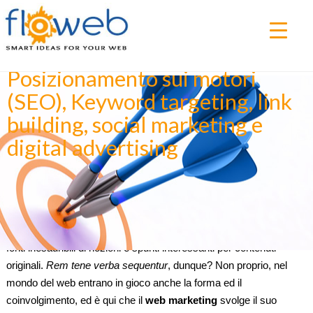
Creatività, contenuti e strategie
per far crescere la vostra
presenza sul web.
▼
Posizionamento sui motori
(SEO), Keyword targeting, link
building, social marketing e
digital advertising
Content is king
. Una delle regole base per ogni progetto web, ma
non solo sul web, è quella di realizzare contenuti pertinenti,
interessanti e coinvolgenti. Molto spesso le nostre aziende sono
fonti inesauribili di nozioni e spunti interessanti per contenuti
originali.
Rem tene verba sequentur
, dunque? Non proprio, nel
mondo del web entrano in gioco anche la forma ed il
coinvolgimento, ed è qui che il
web marketing
svolge il suo