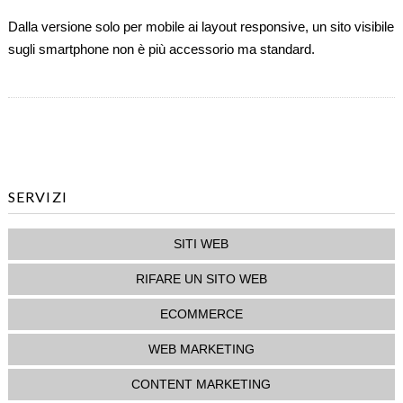
Un
Dalla versione solo per mobile ai layout responsive, un sito visibile
Sito
sugli smartphone non è più accessorio ma standard.
Visibile
Sugli
Smartphone.
Da
Sfizio
A
Necessità.
SERVIZI
SITI WEB
RIFARE UN SITO WEB
ECOMMERCE
WEB MARKETING
CONTENT MARKETING