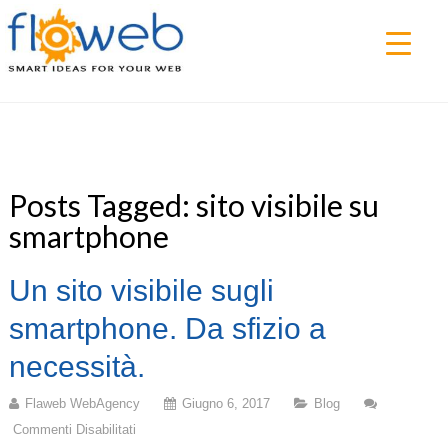
▼
Posts Tagged: sito visibile su
smartphone
Un sito visibile sugli
smartphone. Da sfizio a
necessità.
Flaweb WebAgency
Giugno 6, 2017
Blog
Commenti Disabilitati
Su