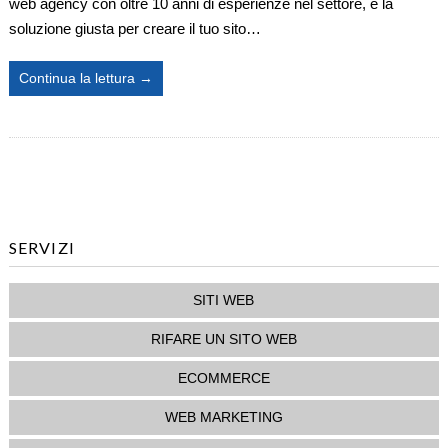
web agency con oltre 10 anni di esperienze nel settore, è la
A
soluzione giusta per creare il tuo sito…
Treviso
Continua la lettura →
SERVIZI
SITI WEB
RIFARE UN SITO WEB
ECOMMERCE
WEB MARKETING